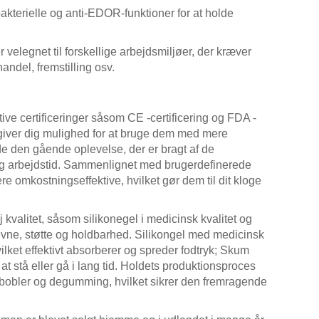
kterielle og anti-EDOR-funktioner for at holde
velegnet til forskellige arbejdsmiljøer, der kræver
andel, fremstilling osv.
ive certificeringer såsom CE -certificering og FDA -
et giver dig mulighed for at bruge dem med mere
de den gående oplevelse, der er bragt af de
ig arbejdstid. Sammenlignet med brugerdefinerede
omkostningseffektive, hvilket gør dem til dit kloge
valitet, såsom silikonegel i medicinsk kvalitet og
vne, støtte og holdbarhed. Silikongel med medicinsk
ilket effektivt absorberer og spreder fodtryk; Skum
at stå eller gå i lang tid. Holdets produktionsproces
m bobler og degumming, hvilket sikrer den fremragende