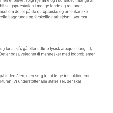
 men er blevet solgt hjemme og i udlandet i mange år,
abil salgspræstation i mange lande og regioner
Uanset om det er på de europæiske og amerikanske
relle baggrunde og forskellige arbejdsmiljøer rost
for at stå, gå eller udføre fysisk arbejde i lang tid,
 Det er også velegnet til mennesker med fodproblemer
på indersålen, men sørg for at følge instruktionerne
uren. Vi understøtter alle størrelser, der skal