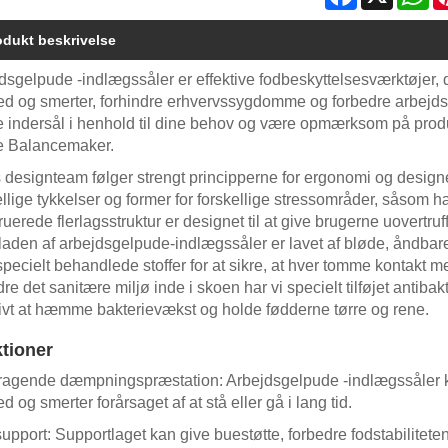
odukt beskrivelse
dsgelpude -indlægssåler er effektive fodbeskyttelsesværktøjer,
ed og smerter, forhindre erhvervssygdomme og forbedre arbejdse
ge indersål i henhold til dine behov og være opmærksom på produ
e Balancemaker.
 designteam følger strengt principperne for ergonomi og design
ellige tykkelser og former for forskellige stressområder, såsom
ruerede flerlagsstruktur er designet til at give brugerne uover
laden af ​​arbejdsgelpude-indlægssåler er lavet af bløde, åndbare
 specielt behandlede stoffer for at sikre, at hver tomme kontakt 
re det sanitære miljø inde i skoen har vi specielt tilføjet antibak
tivt at hæmme bakterievækst og holde fødderne tørre og rene.
tioner
agende dæmpningspræstation: Arbejdsgelpude -indlægssåler kan
d og smerter forårsaget af at stå eller gå i lang tid.
upport: Supportlaget kan give buestøtte, forbedre fodstabilitete