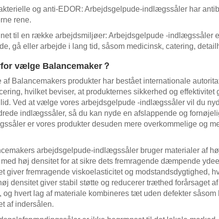
akterielle og anti-EDOR: Arbejdsgelpude-indlægssåler har antiba
rne rene.
net til en række arbejdsmiljøer: Arbejdsgelpude -indlægssåler er 
de, gå eller arbejde i lang tid, såsom medicinsk, catering, detailh
for vælge Balancemaker？
 af Balancemakers produkter har bestået internationale autoritat
ficering, hvilket beviser, at produkternes sikkerhed og effektivit
illid. Ved at vælge vores arbejdsgelpude -indlægssåler vil du ny
drede indlægssåler, så du kan nyde en afslappende og fornøjel
gssåler er vores produkter desuden mere overkommelige og mere 
cemakers arbejdsgelpude-indlægssåler bruger materialer af høj k
med høj densitet for at sikre dets fremragende dæmpende ydee
tet giver fremragende viskoelasticitet og modstandsdygtighed, hv
øj densitet giver stabil støtte og reducerer træthed forårsaget af 
nt, og hvert lag af materiale kombineres tæt uden defekter såso
et af indersålen.