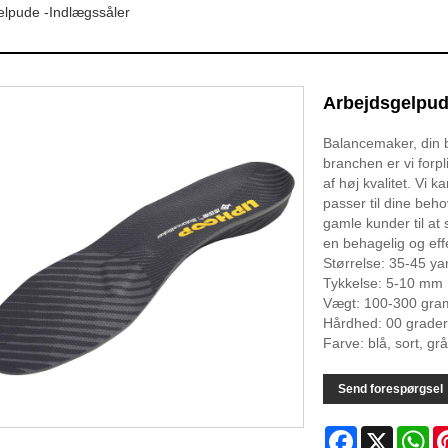
elpude -indlægssåler
Arbejdsgelpud
Balancemaker, din 
branchen er vi forpl
af høj kvalitet. Vi
passer til dine beh
gamle kunder til at
en behagelig og effe
Størrelse: 35-45 yar
Tykkelse: 5-10 mm
Vægt: 100-300 gra
Hårdhed: 00 grader 
Farve: blå, sort, grå
Send forespørgsel
Facebook
X
Wh