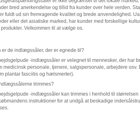
dsgelafspændingssåler er ikke begrænset til det lokale marked,
nder bred anerkendelse og tillid fra kunder over hele verden. St
er fuldt ud sin fremragende kvalitet og brede anvendelighed. 
der eller det asiatiske marked, har kunder med forskellige kultu
 produkter. Velkommen til at vælge os.
er de indlægssåler, der er egnede til?
bejdsgelpude -indlægssåler er velegnet til mennesker, der har brug 
 medicinsk personale, tjenere, salgspersonale, arbejdere osv.
m plantar fasciitis og hælsmerter).
ndlægssålerne trimmes?
bejdsgelpude -indlægssåler kan trimmes i henhold til størrelsen 
 købmandens instruktioner for at undgå at beskadige indersålstrukt
sses.