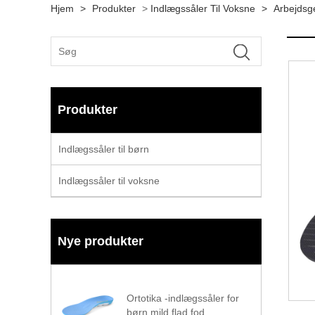
Hjem
>
Produkter
>
Indlægssåler Til Voksne
>
Arbejdsg
Produkter
Indlægssåler til børn
Indlægssåler til voksne
Nye produkter
Ortotika -indlægssåler for
børn mild flad fod