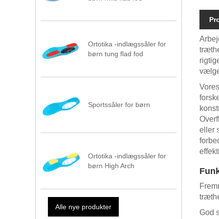
Pr
Arbej
Ortotika -indlægssåler for
træth
børn tung flad fod
rigti
vælg
Vores
forsk
Sportssåler for børn
konst
Overf
eller
forbed
effek
Ortotika -indlægssåler for
børn High Arch
Funk
Fremr
træthe
Alle nye produkter
God s