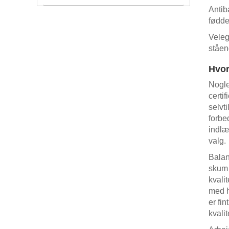
Antib
fødde
Veleg
ståen
Hvor
Nogle
certi
selvt
forbe
indlæ
valg.
Balan
skum 
kvali
med h
er fi
kvalit