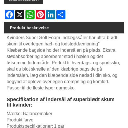
Facebook
X
WhatsApp
Pinterest
LinkedIn
Share
Produkt beskrivelse
Kvinders Super Soft Foam-indlægssåler har ultra-blødt
skum til overlegen hæl- og fodstøddæmpning"
Klæbende bagside holder indersålen på plads. Ekstra
stødabsorbering absorberer stød i hælen og det
følsomme fodområde. Perfekt til hverdags- og sportssko,
skal du blot skrælle af den klæbrige bagside på
indersålen, læg den klæbende side nedad i din sko, og
begynd at opleve overlegen dæmpning og komfort.
Passer til de fleste typer damesko.
Specifikation af indersål af superblødt skum
til kvinder:
Mærke: Balancemaker
Produkt farve:
Produktspecifikationer: 1 par