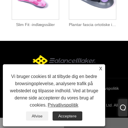
Slim Fit -indlægssåler
Plantar fascia ortotiske indlægssåler
X
Vi bruger cookies til at tilbyde dig en bedre
browsingoplevelse, analysere trafik på
Links
Sitemap
RSS
XML
Privatlivspolitik
webstedet og tilpasse indhold. Ved at bruge
denne side accepterer du vores brug af
cookies.
Privatlivspolitik
Copyright © 2024 XiaMen BM Health Technology Co., Ltd. Alle
rettigheder forbeholdes.
Afvise
Acceptere
whatsapp
E-mail